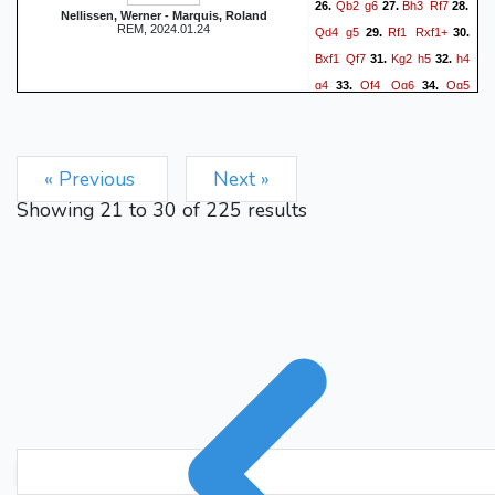
Qb2
g6
Bh3
Rf7
26.
27.
28.
Nellissen, Werner - Marquis, Roland
REM, 2024.01.24
Qd4
g5
Rf1
Rxf1+
29.
30.
Bxf1
Qf7
Kg2
h5
h4
31.
32.
g4
Qf4
Qg6
Qg5
33.
34.
Qxg5
hxg5
Kg7
Bd3
35.
36.
Be8
Kf2
Bg6
Be2
37.
38.
Be4
Bd1
Kg6
Ke1
39.
40.
« Previous
Next »
Kxg5
Kd2
Kf5
a4
41.
42.
Showing
21
to
30
of
225
results
Kxe5
Kc3
Kf5
a5
Bf3
43.
44.
Bc2+
Kg5
Kd4
h4
45.
46.
gxh4+
Kxh4
Ke5
g3
47.
48.
Kf4
Bg4
e4
g2
49.
50.
51.
exd5
exd5
0-1