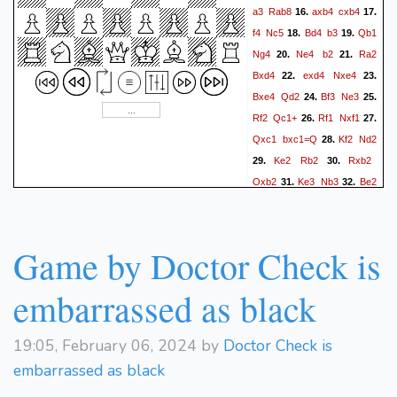
a3
Rab8
axb4
cxb4
16.
17.
Qe7!) 20. Kf2 Qxb2+ 21.
f4
Nc5
Bd4
b3
Qb1
18.
19.
Kf2
Nce2 Nf6 22. Nh5)
18.
Ng4
Ne4
b2
Ra2
20.
21.
Nd6
b3
Kf8
Qxe6
19.
20.
Bxd4
exd4
Nxe4
22.
23.
{PN}
1/2-1/2
Bxe4
Qd2
Bf3
Ne3
24.
25.
Rf2
Qc1+
Rf1
Nxf1
26.
27.
Qxc1
bxc1=Q
Kf2
Nd2
28.
Ke2
Rb2
Rxb2
29.
30.
Qxb2
Ke3
Nb3
Be2
31.
32.
Qxd4+
Kf3
Qd2
Kf2
33.
34.
Nd4
Kg3
Qxe2
h4
35.
36.
Qe3+
Kh2
h5
c5
Nf5
37.
38.
Game by Doctor Check is
cxd6
Qg3+
Kg1
Ne3
39.
40.
embarrassed as black
19:05, February 06, 2024 by
Doctor Check is
embarrassed as black