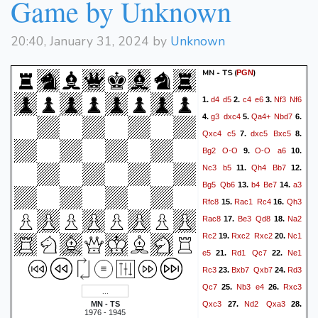
Game by Unknown
20:40, January 31, 2024 by
Unknown
MN - TS
(
)
PGN
d4
d5
c4
e6
Nf3
Nf6
1.
2.
3.
g3
dxc4
Qa4+
Nbd7
4.
5.
6.
Qxc4
c5
dxc5
Bxc5
7.
8.
Bg2
O-O
O-O
a6
9.
10.
Nc3
b5
Qh4
Bb7
11.
12.
Bg5
Qb6
b4
Be7
a3
13.
14.
Rfc8
Rac1
Rc4
Qh3
15.
16.
Rac8
Be3
Qd8
Na2
17.
18.
Rc2
Rxc2
Rxc2
Nc1
19.
20.
e5
Rd1
Qc7
Ne1
21.
22.
Rc3
Bxb7
Qxb7
Rd3
23.
24.
Qc7
Nb3
e4
Rxc3
25.
26.
Qxc3
Nd2
Qxa3
MN - TS
27.
28.
1976 - 1945