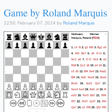
Kf2
Nxc2
Rxa6
Rd5
33.
34.
g4
Nd4
Nc3
Rc5
35.
36.
37.
Game by Roland Marquis
Ne4+
Ke5
Nxc5
dxc5
38.
Rxg6
Nxb3
a6
39.
40.
22:50, February 07, 2024 by
Roland Marquis
Nellissen, Werner -
Marquis, Roland
(
)
PGN
c4
f5
g3
Nf6
Bg2
e6
1.
2.
3.
Nf3
Be7
d4
O-O
4.
5.
6.
Nc3
a6
O-O
Nc6
a3
7.
8.
Rb8
Qc2
d6
b4
b5
9.
10.
11.
c5
d5
Bf4
Ne4
Rad1
12.
13.
Bf6
Ne5
Nxe5
Bxe5
14.
15.
Bxe5
dxe5
Qe7
16.
17.
Nxe4
fxe4
Rd4
c6
f4
18.
19.
exf3
Rxf3
Bd7
Rff4
20.
21.
Rf7
Rxf7
Qxf7
Rf4
22.
23.
Qe7
e3
Rf8
Qf2
Rf5
24.
25.