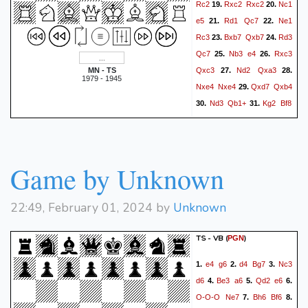
Rc2
Rxc2
Rxc2
Nc1
19.
20.
e5
Rd1
Qc7
Ne1
21.
22.
Rc3
Bxb7
Qxb7
Rd3
23.
24.
Qc7
Nb3
e4
Rxc3
25.
26.
Qxc3
Nd2
Qxa3
MN - TS
27.
28.
1979 - 1945
Nxe4
Nxe4
Qxd7
Qxb4
29.
Nd3
Qb1+
Kg2
Bf8
30.
31.
Qc6
Nf6
Qxa6
Qb3
32.
33.
f3
Qd5
Qc8
34.
35.
1/2-1/2
Game by Unknown
22:49, February 01, 2024 by
Unknown
TS - VB
(
)
PGN
e4
g6
d4
Bg7
Nc3
1.
2.
3.
d6
Be3
a6
Qd2
e6
4.
5.
6.
O-O-O
Ne7
Bh6
Bf6
7.
8.