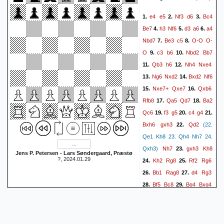
e4
e5
Nf3
d6
Bc4
1.
2.
3.
Be7
h3
Nf6
d3
a6
a4
4.
5.
6.
Nbd7
Be3
c5
O-O
O-
7.
8.
O
c3
b6
Nbd2
Bb7
9.
10.
Qb3
h6
Nh4
Nxe4
11.
12.
Ng6
Nxd2
Bxd2
Nf6
13.
14.
Nxe7+
Qxe7
Qxb6
15.
16.
Rfb8
Qa5
Qd7
Ba2
17.
18.
Qc6
f3
g5
c4
g4
19.
20.
21.
Bxh6
gxh3
Qd2
22.
(22.
Qe1 Kh8 23. Qh4 Nh7 24.
Nh7
gxh3
Kh8
Qxh3)
23.
Jens P. Petersen - Lars Søndergaard, Præstø
?, 2024.01.29
Kh2
Rg8
Rf2
Rg6
24.
25.
Bb1
Rag8
d4
Rg3
26.
27.
Bf5
Bc8
Bg4
Bxg4
28.
29.
fxg4
Rf3
d5
Rxf2+
30.
31.
Qxf2
32.
1/2-1/2