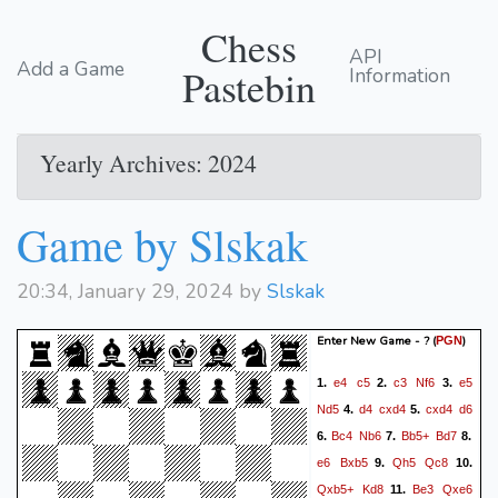
Chess
API
Add a Game
Pastebin
Information
Yearly Archives: 2024
Game by Slskak
20:34, January 29, 2024 by
Slskak
Enter New Game - ?
(
)
PGN
e4
c5
c3
Nf6
e5
1.
2.
3.
Nd5
d4
cxd4
cxd4
d6
4.
5.
Bc4
Nb6
Bb5+
Bd7
6.
7.
8.
e6
Bxb5
Qh5
Qc8
9.
10.
Qxb5+
Kd8
Be3
Qxe6
11.