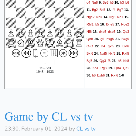
g4
Ng8
Be3
h6
h3
b6
9.
10.
Bg2
Bb7
f4
Bg7
11.
12.
13.
Nge2
Nd7
Ng3
Ne7
14.
15.
Rhf1
b5
f5
e5
Nce2
16.
17.
Nf6
dxe5
dxe5
Qc3
18.
19.
Qb8
g5
hxg5
Bxg5
20.
21.
O-O
h4
gxf5
Bxf6
22.
23.
Bxf6
Nxf5
Nxf5
Rxf5
24.
25.
Bg7
Qg3
f6
h5
Kh8
26.
27.
Kb1
Rg8
Qh4
Qf8
TS - VB
28.
29.
1945 - 1933
h6
Bxh6
Rxf6
30.
31.
1-0
Game by CL vs tv
23:30, February 01, 2024 by
CL vs tv