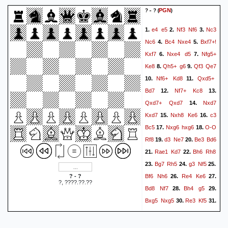
? - ?
(
)
PGN
e4
e5
Nf3
Nf6
Nc3
1.
2.
3.
Nc6
Bc4
Nxe4
Bxf7+!
4.
5.
Kxf7
Nxe4
d5
Nfg5+
6.
7.
Ke8
Qh5+
g6
Qf3
Qe7
8.
9.
Nf6+
Kd8
Qxd5+
10.
11.
Bd7
Nf7+
Kc8
12.
13.
Qxd7+
Qxd7
Nxd7
14.
Kxd7
Nxh8
Ke6
c3
15.
16.
Bc5
Nxg6
hxg6
O-O
17.
18.
Rf8
d3
Ne7
Be3
Bd6
19.
20.
Rae1
Kd7
Bh6
Rh8
21.
22.
Bg7
Rh5
g3
Nf5
23.
24.
25.
Bf6
Nh6
Re4
Ke6
? - ?
26.
27.
?, ????.??.??
Bd8
Nf7
Bh4
g5
28.
29.
Bxg5
Nxg5
Re3
Kf5
30.
31.
f3
Bc5
d4
exd4
Rd3
32.
33.
dxc3+
Kg2
Kf6
bxc3
34.
35.