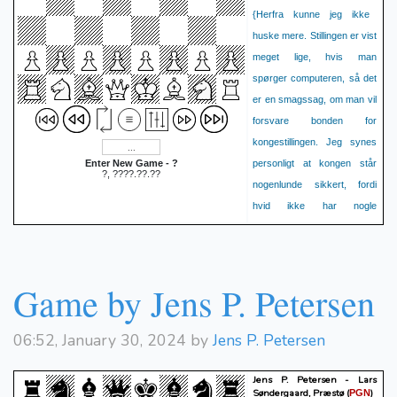
{Herfra kunne jeg ikke
huske mere. Stillingen er vist
meget lige, hvis man
spørger computeren, så det
er en smagssag, om man vil
forsvare bonden for
kongestillingen. Jeg synes
Enter New Game - ?
personligt at kongen står
?, ????.??.??
nogenlunde sikkert, fordi
hvid ikke har nogle
bondefremstød i centrum,
der kan rive stillingen op.}
Nc3
d5
Nf3
Qd7
12.
13.
Game by Jens P. Petersen
Ne5
{måske en fejl}
14.
Qxb5
Nxb5
a6
15.
*
06:52, January 30, 2024 by
Jens P. Petersen
Jens P. Petersen - Lars
Søndergaard, Præstø
(
)
PGN