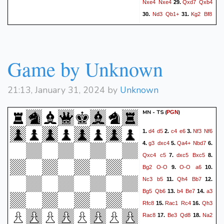
Nxe4
Nxe4
Qxd7
Qxb4
29.
Nd3
Qb1+
Kg2
Bf8
30.
31.
Qc6
Nf6
Qxa6
Qb3
32.
33.
f3
Qd5
Qc8
34.
35.
1/2-1/2
Game by Unknown
21:13, January 31, 2024 by
Unknown
MN - TS
(
)
PGN
d4
d5
c4
e6
Nf3
Nf6
1.
2.
3.
g3
dxc4
Qa4+
Nbd7
4.
5.
6.
Qxc4
c5
dxc5
Bxc5
7.
8.
Bg2
O-O
O-O
a6
9.
10.
Nc3
b5
Qh4
Bb7
11.
12.
Bg5
Qb6
b4
Be7
a3
13.
14.
Rfc8
Rac1
Rc4
Qh3
15.
16.
Rac8
Be3
Qd8
Na2
17.
18.