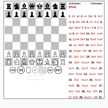
Unknown - Unknown
(
)
PGN
d4
g6
e4
Bg7
Nc3
1.
2.
3.
d6
Nf3
Nf6
h3
O-O
4.
5.
6.
Bg5
Nbd7
Bc4
c5
O-O
7.
8.
a6
a4
Nb6
Bb3
cxd4
9.
10.
Qxd4
Be6
Bxe6
fxe6
11.
12.
a5
Nbd7
Qc4
Rc8
13.
14.
Qxe6+
Rf7
Be3
h6
15.
16.
Qb3
Qc7
Nd4
Nc5
17.
18.
Qb4
Ncxe4
Ne6
19.
20.
Qc4
Qxc4
Rxc4
21.
22.
Ra4
Rxa4
Nxa4
Nd5
23.
Re1
Nxe3
Rxe3
24.
25.
Nxf2
Nxg7
Kxg7
26.
27.
Re2
Nd1
Re1
Rf4
28.
29.
b3
Rd4
Rxe7+
Kf6
30.
31.
Rxb7
Ne3
Ra7
Rd1+
32.